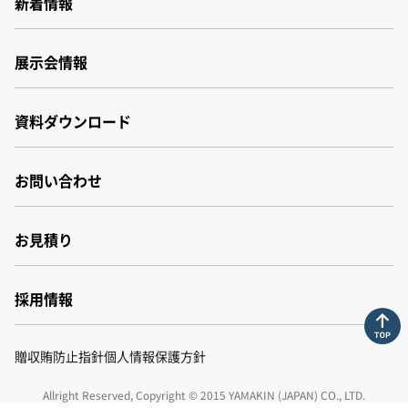
新着情報
品質・環境管理体制
財務報告書
展示会情報
サステナビリティ
資料ダウンロード
お問い合わせ
お見積り
採用情報
採用情報
贈収賄防止指針
個人情報保護方針
先輩の声
募集要項
Allright Reserved, Copyright © 2015 YAMAKIN (JAPAN) CO., LTD.