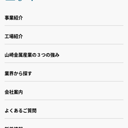
事業紹介
事業紹介
工場紹介
非鉄金属素材
非鉄金属加工
工場紹介
アルミスラブ材
山崎金属産業の３つの強み
群馬工場
ヤマザキバルクシステム
福井工場
パネル洗浄機
小松事業所
業界から探す
その他
厚木センター
会社案内
会社案内
よくあるご質問
会社概要
事業所・関連会社
沿革