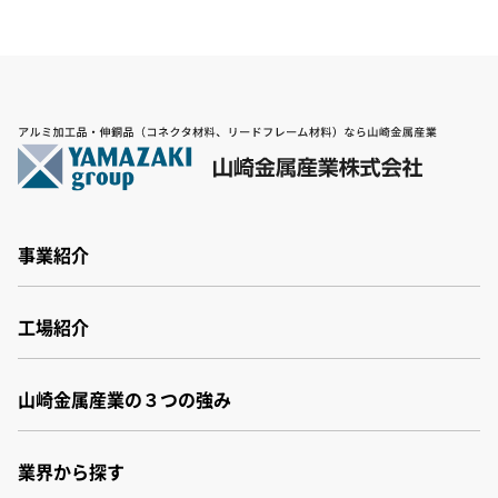
事業紹介
事業紹介
工場紹介
非鉄金属素材
非鉄金属加工
工場紹介
アルミスラブ材
山崎金属産業の３つの強み
群馬工場
ヤマザキバルクシステム
福井工場
パネル洗浄機
小松事業所
業界から探す
その他
厚木センター