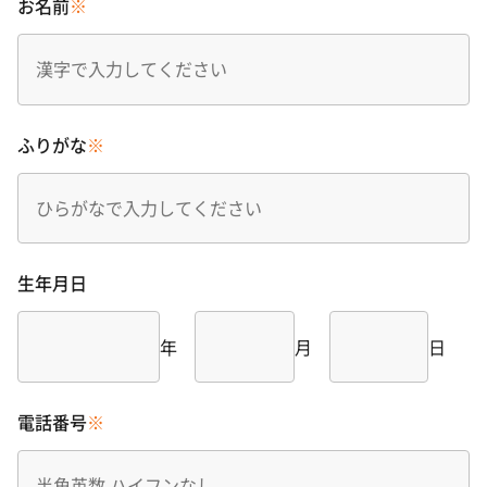
お名前
※
ふりがな
※
生年月日
年
月
日
電話番号
※