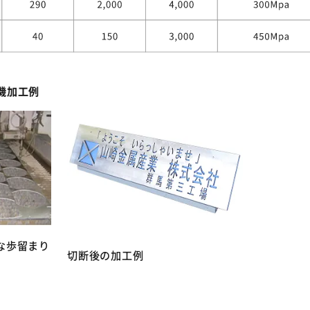
機加工例
な歩留まり
切断後の加工例