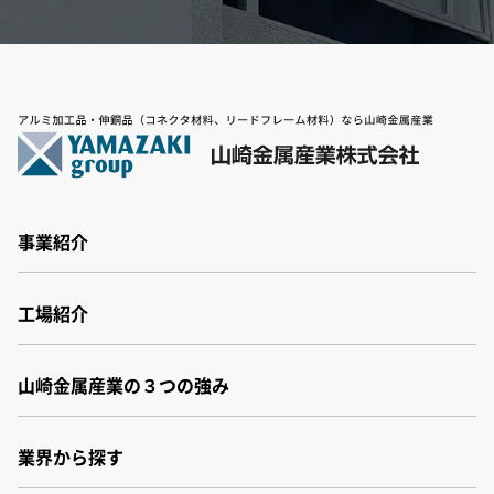
事業紹介
事業紹介
工場紹介
非鉄金属素材
非鉄金属加工
工場紹介
アルミスラブ材
山崎金属産業の３つの強み
群馬工場
ヤマザキバルクシステム
福井工場
パネル洗浄機
小松事業所
業界から探す
その他
厚木センター