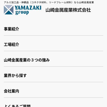
事業紹介
事業紹介
工場紹介
非鉄金属素材
非鉄金属加工
工場紹介
アルミスラブ材
山崎金属産業の３つの強み
群馬工場
ヤマザキバルクシステム
福井工場
パネル洗浄機
小松事業所
業界から探す
その他
厚木センター
会社案内
会社案内
よくあるご質問
会社概要