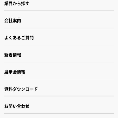
小松事業所
業界から探す
その他
厚木センター
会社案内
会社案内
よくあるご質問
会社概要
事業所・関連会社
沿革
新着情報
品質・環境管理体制
財務報告書
展示会情報
サステナビリティ
資料ダウンロード
お問い合わせ