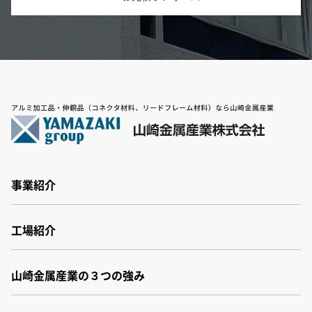
事業紹介
事業紹介
工場紹介
非鉄金属素材
非鉄金属加工
工場紹介
アルミスラブ材
山崎金属産業の３つの強み
群馬工場
ヤマザキバルクシステム
福井工場
パネル洗浄機